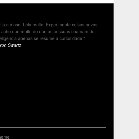
eja curioso. Leia muito. Experimente coisas novas.
 acho que muito do que as pessoas chamam de
teligência apenas se resume a curiosidade."
ron Swartz
Theme