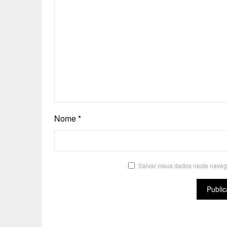
Nome
*
Salvar meus dados neste naveg