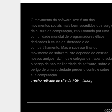
O movimento do software livre é um dos
movimentos sociais mais bem-sucedidos que surgi
da cultura da computação, impulsionado por uma
comunidade mundial de programadores éticos
dedicados à causa da liberdade e do
compartilhamento. Mas o sucesso final do
movimento do software livre depende de ensinar
nossos amigos, vizinhos e colegas de trabalho sob
o perigo de não ter liberdade de software, sobre o
perigo de uma sociedade perder o controle sobre
sua computação.
Trecho retirado do site da FSF - fsf.org
©202