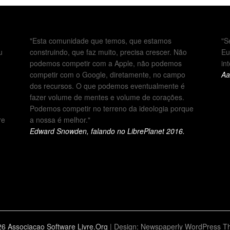
"Esta comunidade que temos, que estamos
"S
u
construindo, que faz muito, precisa crescer. Não
Eu
podemos competir com a Apple, não podemos
in
competir com o Google, diretamente, no campo
Aa
dos recursos. O que podemos eventualmente é
fazer volume de mentes e volume de corações.
Podemos competir no terreno da ideologia porque
re
a nossa é melhor."
Edward Snowden, falando no LibrePlanet 2016.
6 Associacao Software Livre.Org
| Design:
Newspaperly WordPress 